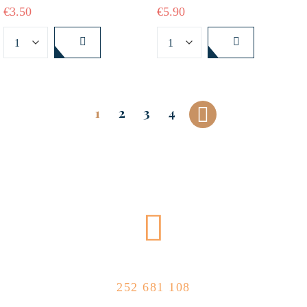
€
3.50
€
5.90
1
2
3
4
CALL US NOW
252 681 108
FLOLLOW US